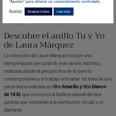
"Ajustes" para obtener un consentimiento controlado.
continúa conectando con quienes buscan
una joya
Ajustes
Aceptar todas
Leer más
con significado
, capaz de contar una historia incluso
antes de pronunciar una sola palabra.
Descubre el anillo Tu y Yo
de Laura Márquez
La colección de Laura Márquez incluye una
interpretación personal de este diseño histórico,
realizada desde la perspectiva de la joyería
contemporánea y el trabajo artesanal. Se trata de una
pieza única realizada en
Oro Amarillo y Oro blanco
de 18 kt.
que incorpora la belleza natural del dos
piedras que combinan a la perfección: el rubí y el
diamante.