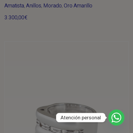
Amatista
,
Anillos
,
Morado
,
Oro Amarillo
3.300,00
€
Atención personal