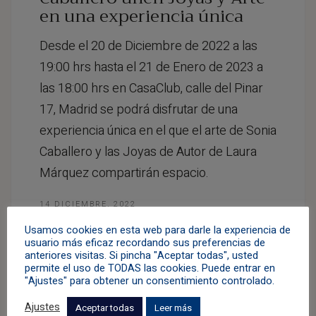
en una experiencia única
Desde el 20 de Diciembre de 2022 a las
19:00 hrs hasta el 21 de Enero de 2023 a
las 18:00 hrs en CasaClub, calle del Pinar
17, Madrid se podrá disfrutar de una
experiencia única en el que el arte de Sonia
Caballero y las Joyas de Autor de Laura
Márquez compartirán espacio.
14 DICIEMBRE, 2022
EXPOSICIONES
,
NOTICIAS
,
PRENSA
Usamos cookies en esta web para darle la experiencia de
usuario más eficaz recordando sus preferencias de
anteriores visitas. Si pincha "Aceptar todas", usted
permite el uso de TODAS las cookies. Puede entrar en
"Ajustes" para obtener un consentimiento controlado.
Ajustes
Aceptar todas
Leer más