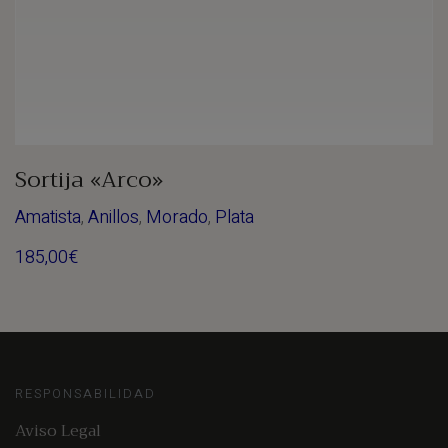
Sortija «Arco»
Amatista
,
Anillos
,
Morado
,
Plata
185,00
€
RESPONSABILIDAD
Aviso Legal