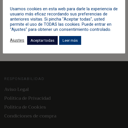
Usamos cookies en esta web para darle la experiencia de
usuario más eficaz recordando sus preferencias de
Sortija «Palma»
anteriores visitas. Si pincha "Aceptar todas", usted
permite el uso de TODAS las cookies. Puede entrar en
Anillos
,
Berilo
,
Oro Rojo
,
Verde
"Ajustes" para obtener un consentimiento controlado.
4.280,00
€
Ajustes
Aceptar todas
Leer más
RESPONSABILIDAD
Aviso Legal
Política de Privacidad
Política de Cookies
Condiciones de compra