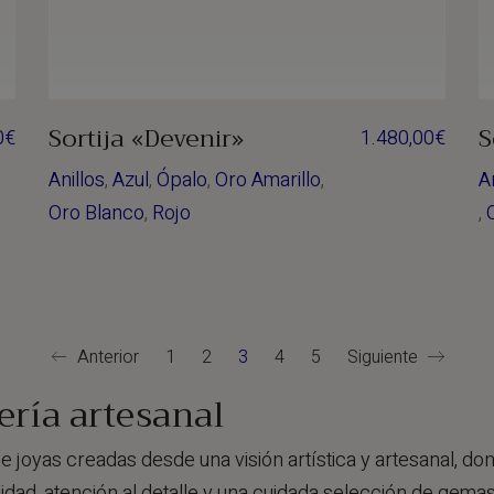
Sortija «Devenir»
S
0
€
1.480,00
€
Anillos
,
Azul
,
Ópalo
,
Oro Amarillo
,
A
Oro Blanco
,
Rojo
,
Anterior
1
2
3
4
5
Siguiente
ería artesanal
e joyas creadas desde una visión artística y artesanal, do
idad, atención al detalle y una cuidada selección de gema