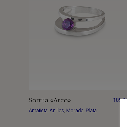
Sortija «Arco»
185,0
Amatista
,
Anillos
,
Morado
,
Plata