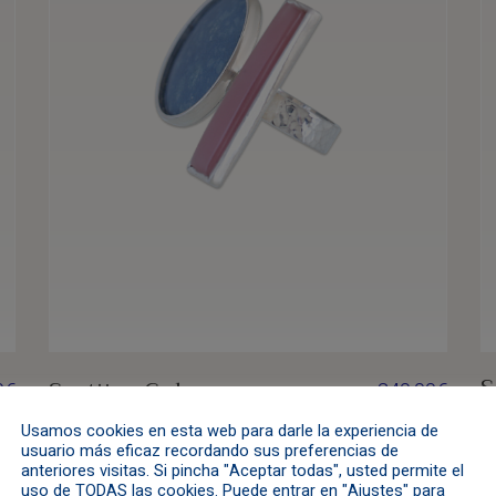
S
Sortija «Colors»
0
€
240,00
€
H
Angelita
,
Anillos
,
Azul
,
Cuarzo
,
Plata
,
Usamos cookies en esta web para darle la experiencia de
usuario más eficaz recordando sus preferencias de
A
Rosa
anteriores visitas. Si pincha "Aceptar todas", usted permite el
O
uso de TODAS las cookies. Puede entrar en "Ajustes" para