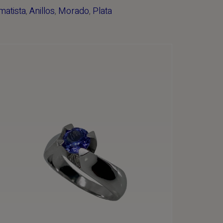
matista
,
Anillos
,
Morado
,
Plata