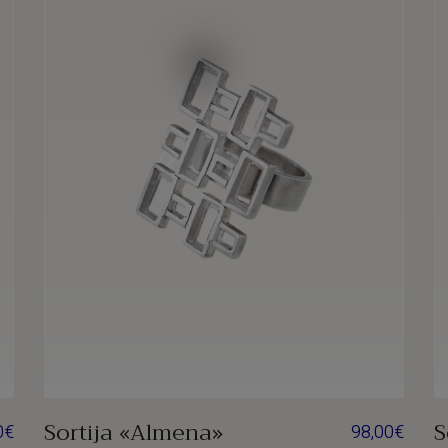
Sortija «Almena»
S
0
€
98,00
€