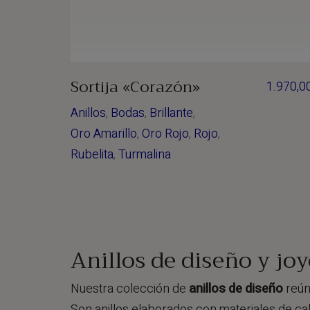
Sortija «Corazón»
1.970,0
Anillos
,
Bodas
,
Brillante
,
Oro Amarillo
,
Oro Rojo
,
Rojo
,
Rubelita
,
Turmalina
Anillos de diseño y joy
Nuestra colección de
anillos de diseño
reún
Son anillos elaborados con materiales de cal