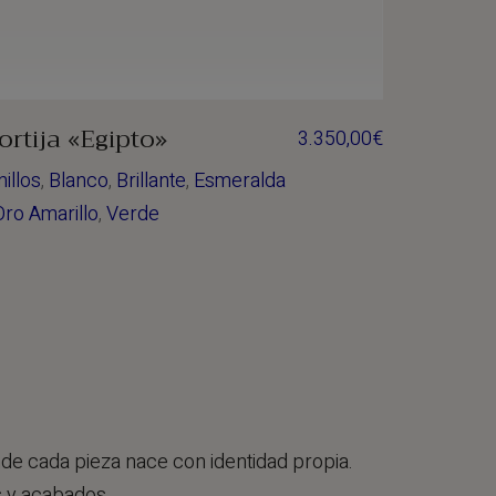
ortija «Egipto»
3.350,00
€
nillos
,
Blanco
,
Brillante
,
Esmeralda
Oro Amarillo
,
Verde
nde cada pieza nace con identidad propia.
s y acabados.