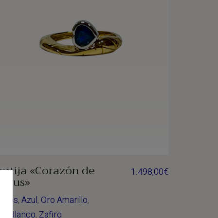
ortija «Corazón de
1.498,00
€
orus»
nillos
,
Azul
,
Oro Amarillo
,
ro Blanco
,
Zafiro