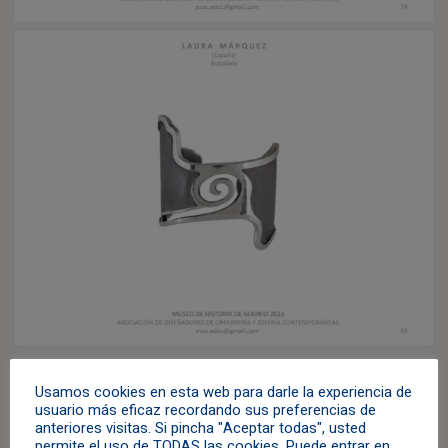
Usamos cookies en esta web para darle la experiencia de
usuario más eficaz recordando sus preferencias de
Compartir:
anteriores visitas. Si pincha "Aceptar todas", usted
permite el uso de TODAS las cookies. Puede entrar en