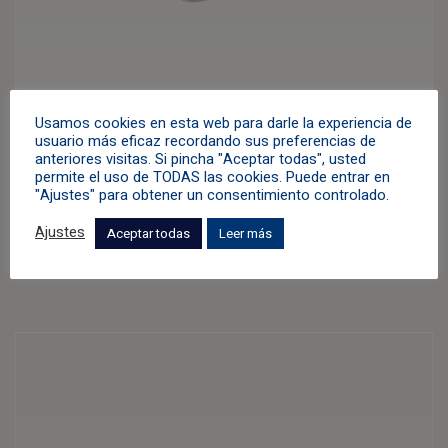
Usamos cookies en esta web para darle la experiencia de
usuario más eficaz recordando sus preferencias de
anteriores visitas. Si pincha "Aceptar todas", usted
permite el uso de TODAS las cookies. Puede entrar en
Anillo «Camino 4»
"Ajustes" para obtener un consentimiento controlado.
Anillos
,
Azul
,
Oro Blanco
,
Zircón
Ajustes
Aceptar todas
Leer más
1.898,00
€