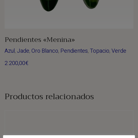
Pendientes «Menina»
Azul
,
Jade
,
Oro Blanco
,
Pendientes
,
Topacio
,
Verde
2.200,00
€
Productos relacionados