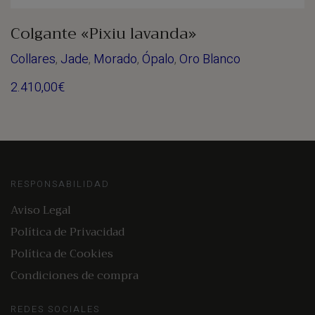
Colgante «Pixiu lavanda»
Collares
,
Jade
,
Morado
,
Ópalo
,
Oro Blanco
2.410,00
€
RESPONSABILIDAD
Aviso Legal
Política de Privacidad
Política de Cookies
Condiciones de compra
REDES SOCIALES