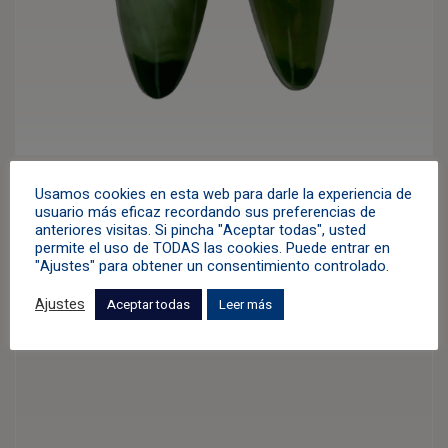
Pendientes «Menina»
Usamos cookies en esta web para darle la experiencia de
usuario más eficaz recordando sus preferencias de
Azul
,
Jade
,
Oro Blanco
,
Pendientes
,
Topacio
,
Verde
anteriores visitas. Si pincha "Aceptar todas", usted
permite el uso de TODAS las cookies. Puede entrar en
2.200,00
€
"Ajustes" para obtener un consentimiento controlado.
Ajustes
Aceptar todas
Leer más