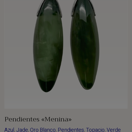
Pendientes «Menina»
Azul
,
Jade
,
Oro Blanco
,
Pendientes
,
Topacio
,
Verde