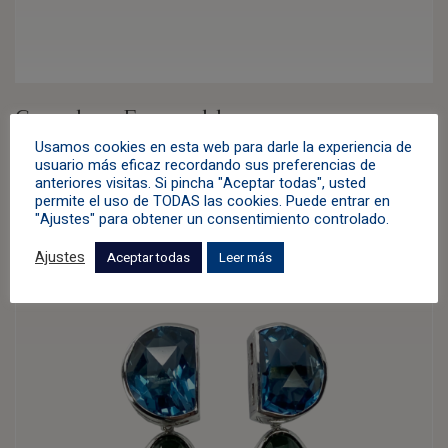
Gemelos «Esmeralda»
Usamos cookies en esta web para darle la experiencia de
Bodas
,
Esmeralda
,
Hombres
,
Oro Amarillo
,
Verde
usuario más eficaz recordando sus preferencias de
anteriores visitas. Si pincha "Aceptar todas", usted
1.900,00
€
permite el uso de TODAS las cookies. Puede entrar en
"Ajustes" para obtener un consentimiento controlado.
Ajustes
Aceptar todas
Leer más